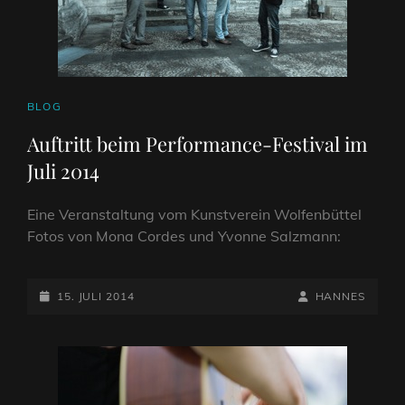
CAT
BLOG
LINKS
Auftritt beim Performance-Festival im
Juli 2014
Eine Veranstaltung vom Kunstverein Wolfenbüttel
Fotos von Mona Cordes und Yvonne Salzmann:
POSTED-
BY
BYLINE
15. JULI 2014
HANNES
ON
LINE