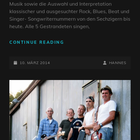
Musik sowie die Auswahl und Interpretation
klassischer und ausgesuchter Rock, Blues, Beat und
Singer- Songwriternummern von den Sechzigern bis
heute. Alle 5 Gestrandeten singen,
DER
CONTINUE READING
ROUGH
GUIDE
POSTED-
ROCK
BY
BYLINE
10. MÄRZ 2014
HANNES
SCHRIEB
ON
LINE
ÜBER
STRANDED: