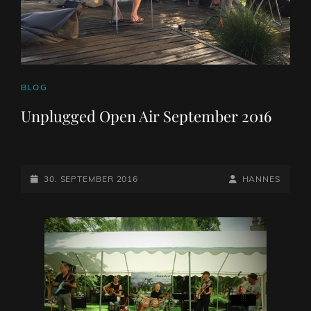
CAT
BLOG
LINKS
Unplugged Open Air September 2016
POSTED-
BY
BYLINE
30. SEPTEMBER 2016
HANNES
ON
LINE