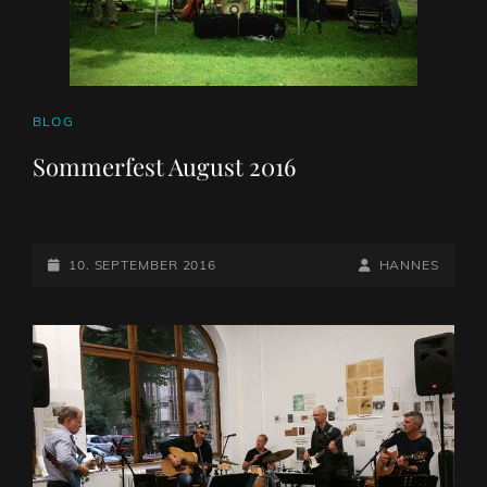
CAT
BLOG
LINKS
Sommerfest August 2016
POSTED-
BY
BYLINE
10. SEPTEMBER 2016
HANNES
ON
LINE