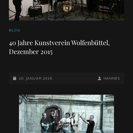
CAT
BLOG
LINKS
40 Jahre Kunstverein Wolfenbüttel,
Dezember 2015
POSTED-
BY
BYLINE
10. JANUAR 2016
HANNES
ON
LINE