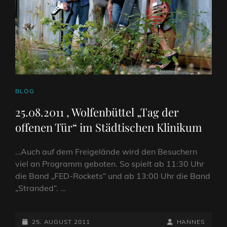
CAT
BLOG
LINKS
25.08.2011 , Wolfenbüttel „Tag der
offenen Tür“ im Städtischen Klinikum
…Auch auf dem Freigelände wird den Besuchern
viel an Programm geboten. So spielt ab 11:30 Uhr
die Band „FED-Rockets“ und ab 13:00 Uhr die Band
„Stranded“. …
POSTED-
BY
BYLINE
25. AUGUST 2011
HANNES