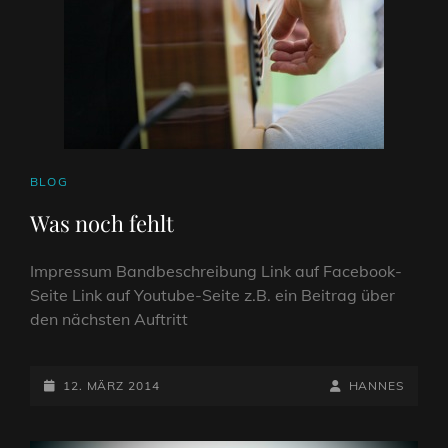
CAT
BLOG
LINKS
Was noch fehlt
Impressum Bandbeschreibung Link auf Facebook-
Seite Link auf Youtube-Seite z.B. ein Beitrag über
den nächsten Auftritt
POSTED-
BY
BYLINE
12. MÄRZ 2014
HANNES
ON
LINE